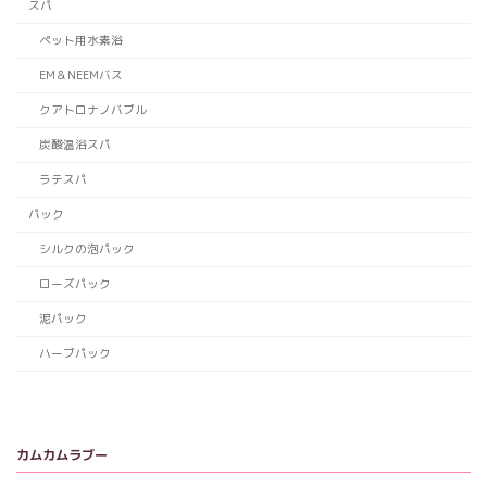
スパ
ペット用水素浴
EM＆NEEMバス
クアトロナノバブル
炭酸温浴スパ
ラテスパ
パック
シルクの泡パック
ローズパック
泥パック
ハーブパック
カムカムラブー