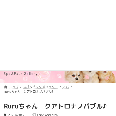
コ
ナ
トリミング料金価格改定のご案内
詳しくはコチラ
ン
ビ
テ
ゲ
浦安のトリミングサロン・ペットホテル
ン
ー
「ComeComeLaBoo」
ツ
シ
へ
ョ
ス
ン
キ
に
ッ
移
プ
動
スパ＆パック ギャラリー
Spa&Pack Gallery
トップ
スパ＆パック ギャラリー
スパ
Ruruちゃん クアトロナノバブル♪
Ruruちゃん クアトロナノバブル♪
2025年9月25日
ComeComeLaBoo