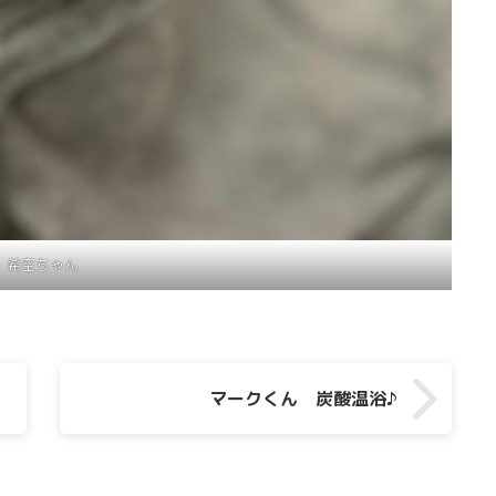
希空ちゃん
マークくん 炭酸温浴♪