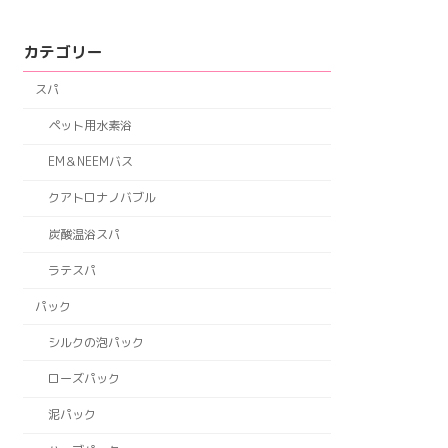
カテゴリー
スパ
ペット用水素浴
EM＆NEEMバス
クアトロナノバブル
炭酸温浴スパ
ラテスパ
パック
シルクの泡パック
ローズパック
泥パック