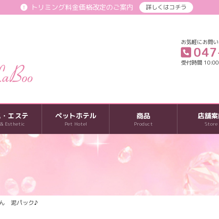
トリミング料金価格改定のご案内
詳しくはコチラ
お気軽にお問い
047
受付時間 10:00-
パ・エステ
ペットホテル
商品
店舗案
 & Esthetic
Pet Hotel
Product
Store
ん 泥パック♪