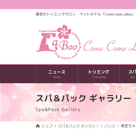
コ
ナ
ン
ビ
浦安のトリミングサロン・ペットホテル「ComeComeLaBoo」
テ
ゲ
ン
ー
ツ
シ
へ
ョ
ス
ン
キ
に
ッ
移
プ
動
ニュース
トリミング
ス
News
Trimming
Spa
スパ＆パック ギャラリー
Spa&Pack Gallery
トップ
スパ＆パック ギャラリー
パック
希空ちゃ