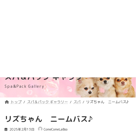
コ
ナ
トリミング料金価格改定のご案内
詳しくはコチラ
ン
ビ
テ
ゲ
浦安のトリミングサロン・ペットホテル
ン
ー
「ComeComeLaBoo」
ツ
シ
へ
ョ
ス
ン
キ
に
ッ
移
プ
動
スパ＆パック ギャラリー
Spa&Pack Gallery
トップ
スパ＆パック ギャラリー
スパ
リズちゃん ニームバス♪
リズちゃん ニームバス♪
2025年2月13日
ComeComeLaBoo