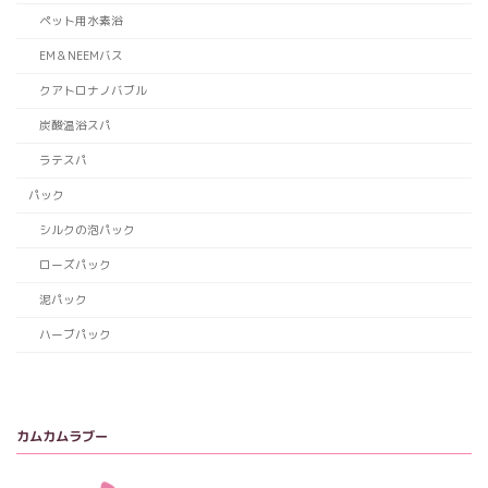
ペット用水素浴
EM＆NEEMバス
クアトロナノバブル
炭酸温浴スパ
ラテスパ
パック
シルクの泡パック
ローズパック
泥パック
ハーブパック
カムカムラブー