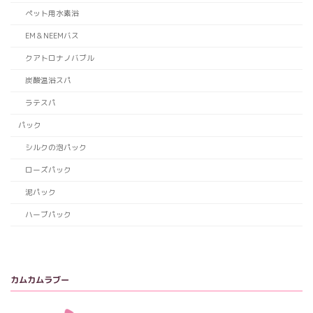
ペット用水素浴
EM＆NEEMバス
クアトロナノバブル
炭酸温浴スパ
ラテスパ
パック
シルクの泡パック
ローズパック
泥パック
ハーブパック
カムカムラブー