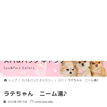
コ
ナ
トリミング料金価格改定のご案内
詳しくはコチラ
ン
ビ
テ
ゲ
浦安のトリミングサロン・ペットホテル
ン
ー
「ComeComeLaBoo」
ツ
シ
へ
ョ
ス
ン
キ
に
ッ
移
プ
動
スパ＆パック ギャラリー
Spa&Pack Gallery
トップ
スパ＆パック ギャラリー
スパ
ラテちゃん ニーム湯♪
ラテちゃん ニーム湯♪
2025年2月15日
ComeComeLaBoo