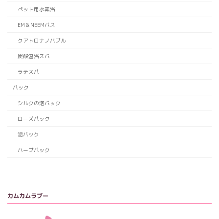
ペット用水素浴
EM＆NEEMバス
クアトロナノバブル
炭酸温浴スパ
ラテスパ
パック
シルクの泡パック
ローズパック
泥パック
ハーブパック
カムカムラブー