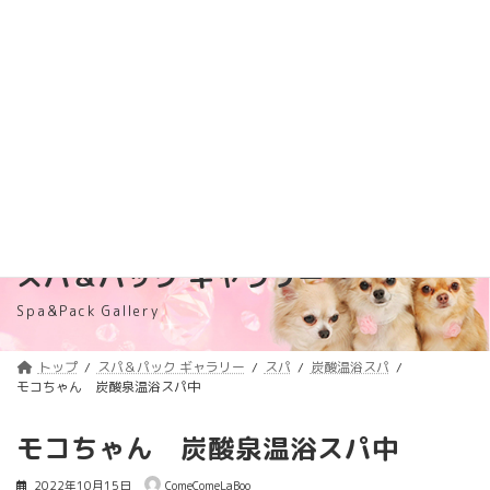
コ
ナ
トリミング料金価格改定のご案内
詳しくはコチラ
ン
ビ
テ
ゲ
浦安のトリミングサロン・ペットホテル
ン
ー
「ComeComeLaBoo」
ツ
シ
へ
ョ
ス
ン
キ
に
ッ
移
プ
動
スパ＆パック ギャラリー
Spa&Pack Gallery
トップ
スパ＆パック ギャラリー
スパ
炭酸温浴スパ
モコちゃん 炭酸泉温浴スパ中
モコちゃん 炭酸泉温浴スパ中
2022年10月15日
ComeComeLaBoo