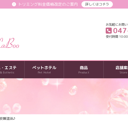
トリミング料金価格改定のご案内
詳しくはコチラ
お気軽にお問い
047
受付時間 10:00-
パ・エステ
ペットホテル
商品
店舗案
 & Esthetic
Pet Hotel
Product
Store
炭酸温浴♪