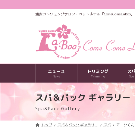
コ
ナ
ン
ビ
浦安のトリミングサロン・ペットホテル「ComeComeLaBoo」
テ
ゲ
ン
ー
ツ
シ
へ
ョ
ス
ン
キ
に
ッ
移
プ
動
ニュース
トリミング
ス
News
Trimming
Spa
スパ＆パック ギャラリー
Spa&Pack Gallery
トップ
スパ＆パック ギャラリー
スパ
マークくん