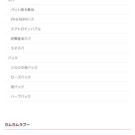
ペット用水素浴
EM＆NEEMバス
クアトロナノバブル
炭酸温浴スパ
ラテスパ
パック
シルクの泡パック
ローズパック
泥パック
ハーブパック
カムカムラブー