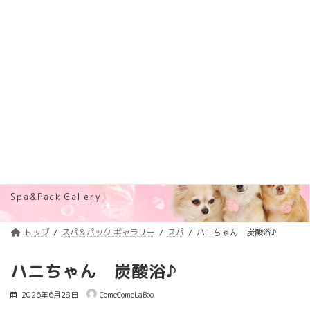
コ
ナ
トリミング料金価格改定のご案内
詳しくはコチラ
ン
ビ
テ
ゲ
浦安のトリミングサロン・ペットホテル
ン
ー
「ComeComeLaBoo」
ツ
シ
へ
ョ
ス
ン
キ
に
ッ
移
プ
動
スパ＆パック ギャラリー
Spa&Pack Gallery
トップ
スパ＆パック ギャラリー
スパ
ハニちゃん 炭酸浴♪
ハニちゃん 炭酸浴♪
2026年6月28日
ComeComeLaBoo