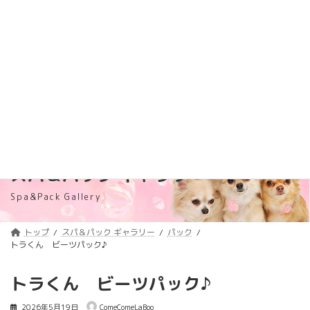
コ
ナ
トリミング料金価格改定のご案内
詳しくはコチラ
ン
ビ
テ
ゲ
浦安のトリミングサロン・ペットホテル
ン
ー
「ComeComeLaBoo」
ツ
シ
へ
ョ
ス
ン
キ
に
ッ
移
プ
動
スパ＆パック ギャラリー
Spa&Pack Gallery
トップ
スパ＆パック ギャラリー
パック
トラくん ビーツパック♪
トラくん ビーツパック♪
2026年5月19日
ComeComeLaBoo