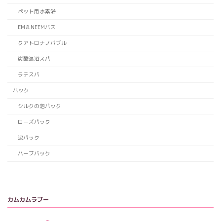
ペット用水素浴
EM＆NEEMバス
クアトロナノバブル
炭酸温浴スパ
ラテスパ
パック
シルクの泡パック
ローズパック
泥パック
ハーブパック
カムカムラブー