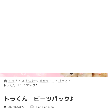
コ
ナ
トリミング料金価格改定のご案内
詳しくはコチラ
ン
ビ
テ
ゲ
浦安のトリミングサロン・ペットホテル
ン
ー
「ComeComeLaBoo」
ツ
シ
へ
ョ
ス
ン
キ
に
ッ
移
プ
動
スパ＆パック ギャラリー
Spa&Pack Gallery
トップ
スパ＆パック ギャラリー
パック
トラくん ビーツパック♪
トラくん ビーツパック♪
2026年6月22日
ComeComeLaBoo