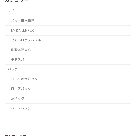
スパ
ペット用水素浴
EM＆NEEMバス
クアトロナノバブル
炭酸温浴スパ
ラテスパ
パック
シルクの泡パック
ローズパック
泥パック
ハーブパック