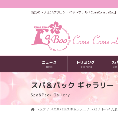
コ
ナ
ン
ビ
浦安のトリミングサロン・ペットホテル「ComeComeLaBoo」
テ
ゲ
ン
ー
ツ
シ
へ
ョ
ス
ン
キ
に
ッ
移
プ
動
ニュース
トリミング
ス
News
Trimming
Spa
スパ＆パック ギャラリー
Spa&Pack Gallery
トップ
スパ＆パック ギャラリー
スパ
トムくん炭