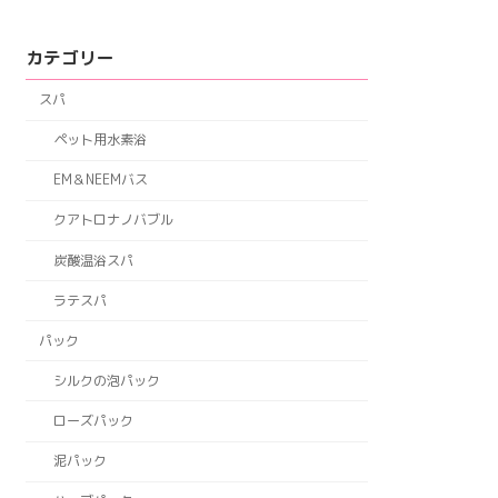
カテゴリー
スパ
ペット用水素浴
EM＆NEEMバス
クアトロナノバブル
炭酸温浴スパ
ラテスパ
パック
シルクの泡パック
ローズパック
泥パック