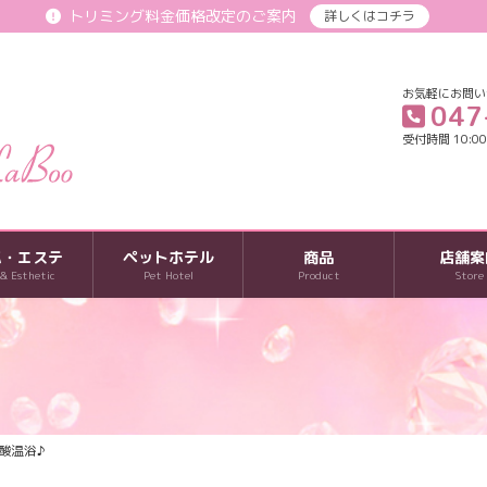
トリミング料金価格改定のご案内
詳しくはコチラ
お気軽にお問い
047
受付時間 10:00-
パ・エステ
ペットホテル
商品
店舗案
 & Esthetic
Pet Hotel
Product
Store
酸温浴♪