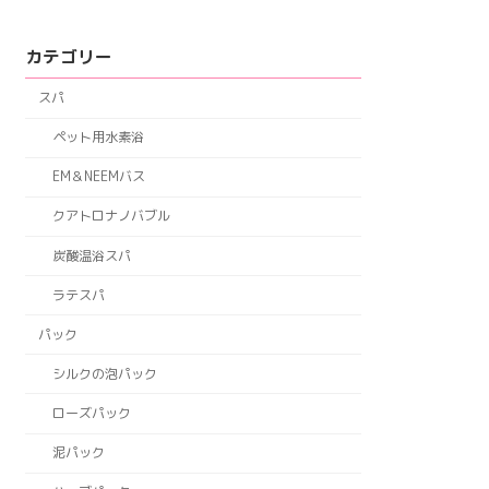
カテゴリー
スパ
ペット用水素浴
EM＆NEEMバス
クアトロナノバブル
炭酸温浴スパ
ラテスパ
パック
シルクの泡パック
ローズパック
泥パック