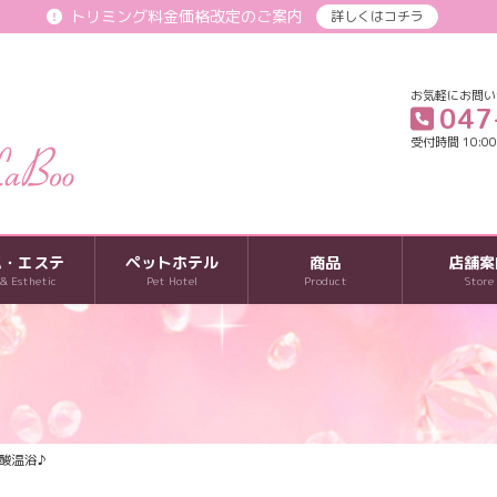
トリミング料金価格改定のご案内
詳しくはコチラ
お気軽にお問い
047
受付時間 10:00-
パ・エステ
ペットホテル
商品
店舗案
 & Esthetic
Pet Hotel
Product
Store
酸温浴♪