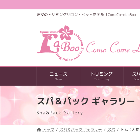
コ
ナ
ン
ビ
浦安のトリミングサロン・ペットホテル「ComeComeLaBoo」
テ
ゲ
ン
ー
ツ
シ
へ
ョ
ス
ン
キ
に
ッ
移
プ
動
ニュース
トリミング
ス
News
Trimming
Spa
スパ＆パック ギャラリー
Spa&Pack Gallery
トップ
スパ＆パック ギャラリー
スパ
トムくん炭