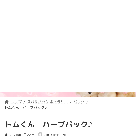
コ
ナ
トリミング料金価格改定のご案内
詳しくはコチラ
ン
ビ
テ
ゲ
浦安のトリミングサロン・ペットホテル
ン
ー
「ComeComeLaBoo」
ツ
シ
へ
ョ
ス
ン
キ
に
ッ
移
プ
動
スパ＆パック ギャラリー
Spa&Pack Gallery
トップ
スパ＆パック ギャラリー
パック
トムくん ハーブパック♪
トムくん ハーブパック♪
2026年6月22日
ComeComeLaBoo