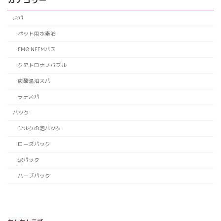
スパ
ペット用水素浴
EM＆NEEMバス
クアトロナノバブル
炭酸温浴スパ
ラテスパ
パック
シルクの泡パック
ローズパック
泥パック
ハーブパック