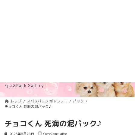
コ
ナ
トリミング料金価格改定のご案内
詳しくはコチラ
ン
ビ
テ
ゲ
浦安のトリミングサロン・ペットホテル
ン
ー
「ComeComeLaBoo」
ツ
シ
へ
ョ
ス
ン
キ
に
ッ
移
プ
動
スパ＆パック ギャラリー
Spa&Pack Gallery
トップ
スパ＆パック ギャラリー
パック
チョコくん 死海の泥パック♪
チョコくん 死海の泥パック♪
2025年8月28日
ComeComeLaBoo