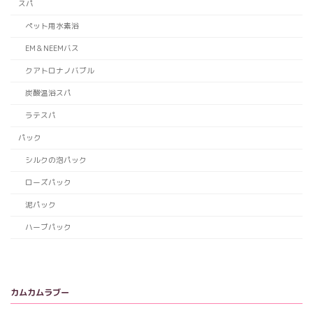
スパ
ペット用水素浴
EM＆NEEMバス
クアトロナノバブル
炭酸温浴スパ
ラテスパ
パック
シルクの泡パック
ローズパック
泥パック
ハーブパック
カムカムラブー