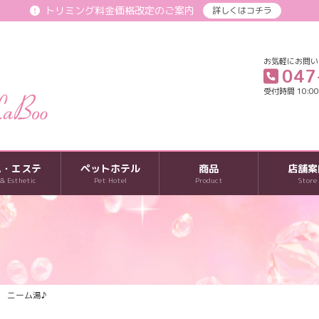
トリミング料金価格改定のご案内
詳しくはコチラ
お気軽にお問い
047
受付時間 10:00-
パ・エステ
ペットホテル
商品
店舗案
 & Esthetic
Pet Hotel
Product
Store
 ニーム湯♪