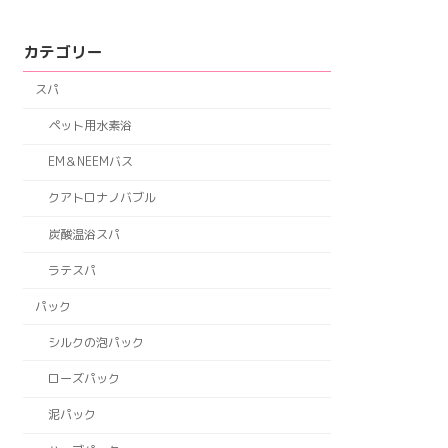
カテゴリー
スパ
ペット用水素浴
EM＆NEEMバス
クアトロナノバブル
炭酸温浴スパ
ラテスパ
パック
シルクの泡パック
ローズパック
泥パック