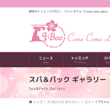
コ
ナ
ン
ビ
浦安のトリミングサロン・ペットホテル「ComeComeLaBoo」
テ
ゲ
ン
ー
ツ
シ
へ
ョ
ス
ン
キ
に
ッ
移
プ
動
ニュース
トリミング
ス
News
Trimming
Spa
スパ＆パック ギャラリー
Spa&Pack Gallery
トップ
スパ＆パック ギャラリー
スパ
イヴちゃん