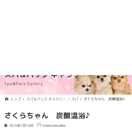
コ
ナ
トリミング料金価格改定のご案内
詳しくはコチラ
ン
ビ
テ
ゲ
浦安のトリミングサロン・ペットホテル
ン
ー
「ComeComeLaBoo」
ツ
シ
へ
ョ
ス
ン
キ
に
ッ
移
プ
動
スパ＆パック ギャラリー
Spa&Pack Gallery
トップ
スパ＆パック ギャラリー
スパ
さくらちゃん 炭酸温浴♪
さくらちゃん 炭酸温浴♪
2025年7月16日
ComeComeLaBoo