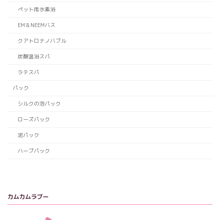
ペット用水素浴
EM＆NEEMバス
クアトロナノバブル
炭酸温浴スパ
ラテスパ
パック
シルクの泡パック
ローズパック
泥パック
ハーブパック
カムカムラブー