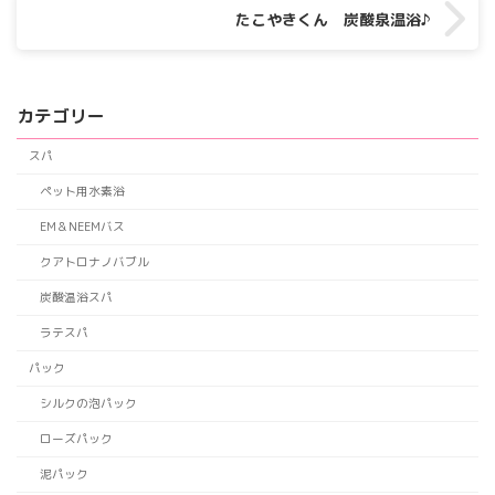
たこやきくん 炭酸泉温浴♪
カテゴリー
スパ
ペット用水素浴
EM＆NEEMバス
クアトロナノバブル
炭酸温浴スパ
ラテスパ
パック
シルクの泡パック
ローズパック
泥パック