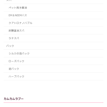
ペット用水素浴
EM＆NEEMバス
クアトロナノバブル
炭酸温浴スパ
ラテスパ
パック
シルクの泡パック
ローズパック
泥パック
ハーブパック
カムカムラブー