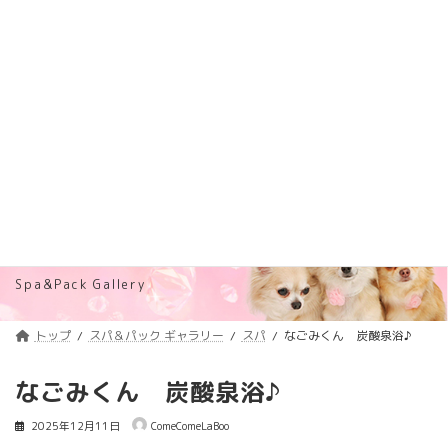
コ
ナ
トリミング料金価格改定のご案内
詳しくはコチラ
ン
ビ
テ
ゲ
浦安のトリミングサロン・ペットホテル
ン
ー
「ComeComeLaBoo」
ツ
シ
へ
ョ
ス
ン
キ
に
ッ
移
プ
動
スパ＆パック ギャラリー
Spa&Pack Gallery
トップ
スパ＆パック ギャラリー
スパ
なごみくん 炭酸泉浴♪
なごみくん 炭酸泉浴♪
2025年12月11日
ComeComeLaBoo