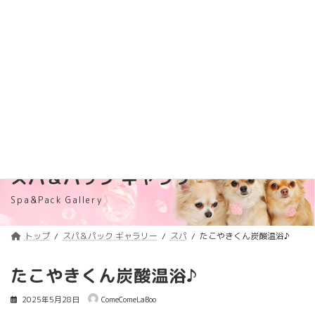
コ
ナ
トリミング料金価格改定のご案内
詳しくはコチラ
ン
ビ
テ
ゲ
浦安のトリミングサロン・ペットホテル
ン
ー
「ComeComeLaBoo」
ツ
シ
へ
ョ
ス
ン
キ
に
ッ
移
プ
動
スパ＆パック ギャラリー
Spa&Pack Gallery
トップ
スパ＆パック ギャラリー
スパ
たこやきくん炭酸温浴♪
たこやきくん炭酸温浴♪
2025年5月28日
ComeComeLaBoo