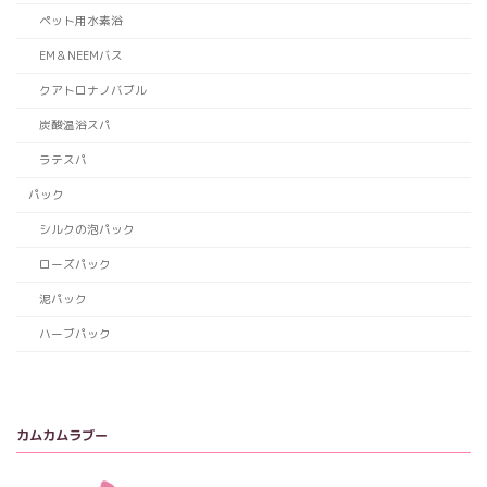
ペット用水素浴
EM＆NEEMバス
クアトロナノバブル
炭酸温浴スパ
ラテスパ
パック
シルクの泡パック
ローズパック
泥パック
ハーブパック
カムカムラブー