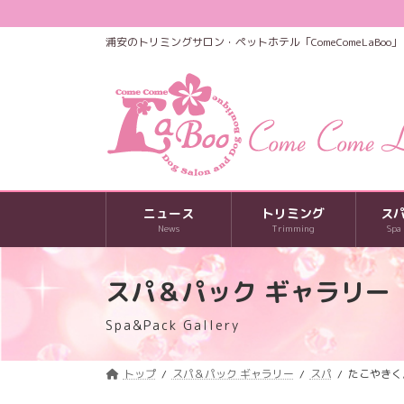
コ
ナ
ン
ビ
浦安のトリミングサロン・ペットホテル「ComeComeLaBoo」
テ
ゲ
ン
ー
ツ
シ
へ
ョ
ス
ン
キ
に
ッ
移
プ
動
ニュース
トリミング
ス
News
Trimming
Spa
スパ＆パック ギャラリー
Spa&Pack Gallery
トップ
スパ＆パック ギャラリー
スパ
たこやきく