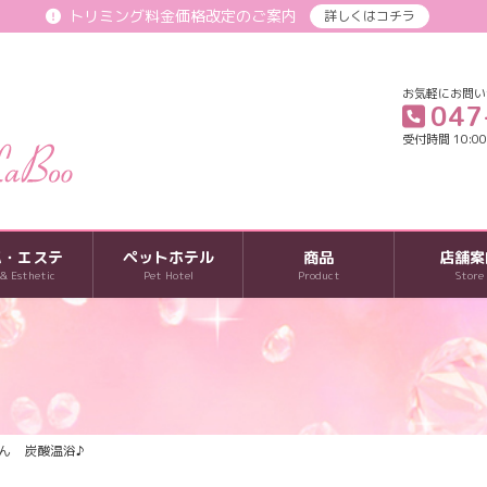
トリミング料金価格改定のご案内
詳しくはコチラ
お気軽にお問い
047
受付時間 10:00-
パ・エステ
ペットホテル
商品
店舗案
 & Esthetic
Pet Hotel
Product
Store
ん 炭酸温浴♪