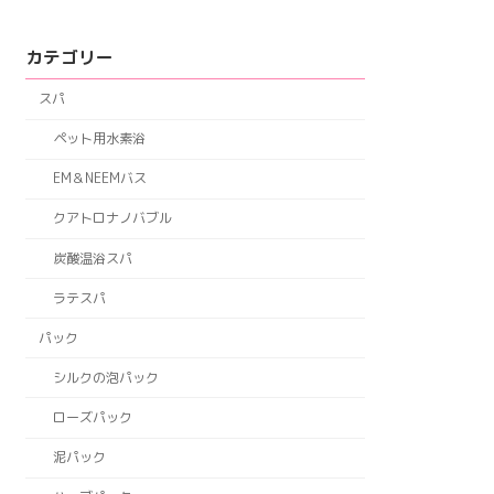
カテゴリー
スパ
ペット用水素浴
EM＆NEEMバス
クアトロナノバブル
炭酸温浴スパ
ラテスパ
パック
シルクの泡パック
ローズパック
泥パック