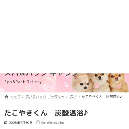
コ
ナ
トリミング料金価格改定のご案内
詳しくはコチラ
ン
ビ
テ
ゲ
浦安のトリミングサロン・ペットホテル
ン
ー
「ComeComeLaBoo」
ツ
シ
へ
ョ
ス
ン
キ
に
ッ
移
プ
動
スパ＆パック ギャラリー
Spa&Pack Gallery
トップ
スパ＆パック ギャラリー
スパ
たこやきくん 炭酸温浴♪
たこやきくん 炭酸温浴♪
2025年7月30日
ComeComeLaBoo