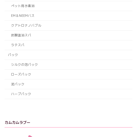
ペット用水素浴
EM＆NEEMバス
クアトロナノバブル
炭酸温浴スパ
ラテスパ
パック
シルクの泡パック
ローズパック
泥パック
ハーブパック
カムカムラブー