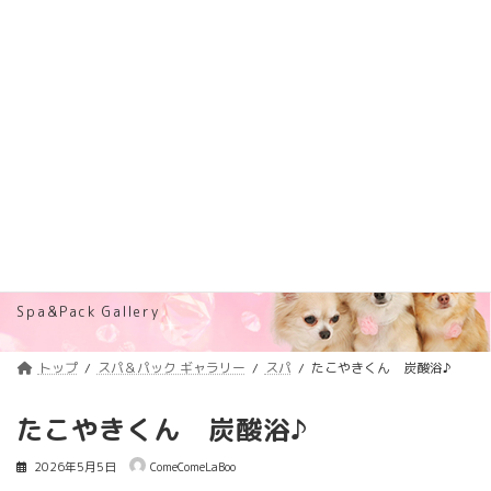
コ
ナ
トリミング料金価格改定のご案内
詳しくはコチラ
ン
ビ
テ
ゲ
浦安のトリミングサロン・ペットホテル
ン
ー
「ComeComeLaBoo」
ツ
シ
へ
ョ
ス
ン
キ
に
ッ
移
プ
動
スパ＆パック ギャラリー
Spa&Pack Gallery
トップ
スパ＆パック ギャラリー
スパ
たこやきくん 炭酸浴♪
たこやきくん 炭酸浴♪
2026年5月5日
ComeComeLaBoo