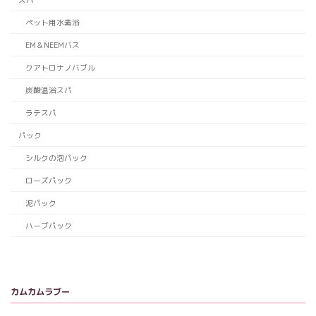
ペット用水素浴
EM＆NEEMバス
クアトロナノバブル
炭酸温浴スパ
ラテスパ
パック
シルクの泡パック
ローズパック
泥パック
ハーブパック
カムカムラブー