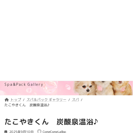
コ
ナ
トリミング料金価格改定のご案内
詳しくはコチラ
ン
ビ
テ
ゲ
浦安のトリミングサロン・ペットホテル
ン
ー
「ComeComeLaBoo」
ツ
シ
へ
ョ
ス
ン
キ
に
ッ
移
プ
動
スパ＆パック ギャラリー
Spa&Pack Gallery
トップ
スパ＆パック ギャラリー
スパ
たこやきくん 炭酸泉温浴♪
たこやきくん 炭酸泉温浴♪
2025年9月10日
ComeComeLaBoo