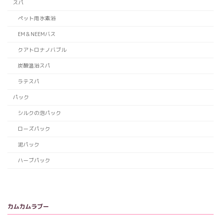
スパ
ペット用水素浴
EM＆NEEMバス
クアトロナノバブル
炭酸温浴スパ
ラテスパ
パック
シルクの泡パック
ローズパック
泥パック
ハーブパック
カムカムラブー