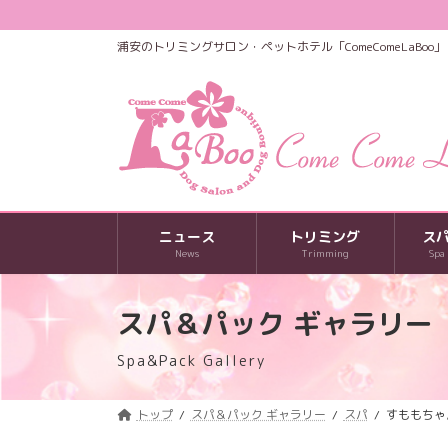
コ
ナ
ン
ビ
浦安のトリミングサロン・ペットホテル「ComeComeLaBoo」
テ
ゲ
ン
ー
ツ
シ
へ
ョ
ス
ン
キ
に
ッ
移
プ
動
ニュース
トリミング
ス
News
Trimming
Spa
スパ＆パック ギャラリー
Spa&Pack Gallery
トップ
スパ＆パック ギャラリー
スパ
すももちゃ