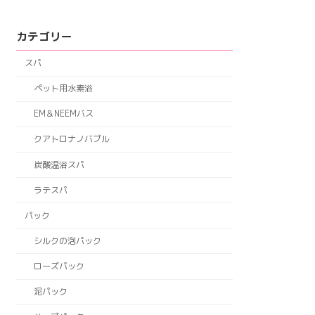
カテゴリー
スパ
ペット用水素浴
EM＆NEEMバス
クアトロナノバブル
炭酸温浴スパ
ラテスパ
パック
シルクの泡パック
ローズパック
泥パック