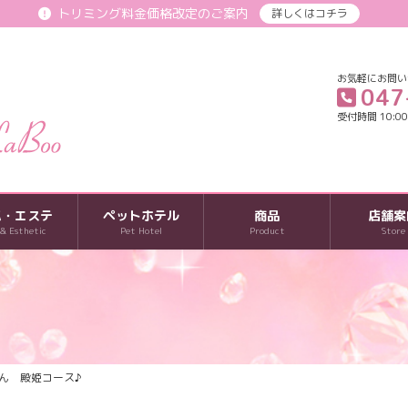
トリミング料金価格改定のご案内
詳しくはコチラ
お気軽にお問い
047
受付時間 10:00-
パ・エステ
ペットホテル
商品
店舗案
 & Esthetic
Pet Hotel
Product
Store
ん 殿姫コース♪