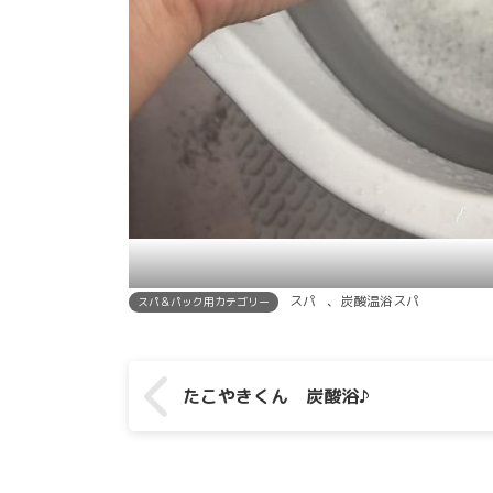
スパ
、
炭酸温浴スパ
スパ＆パック用カテゴリー
たこやきくん 炭酸浴♪