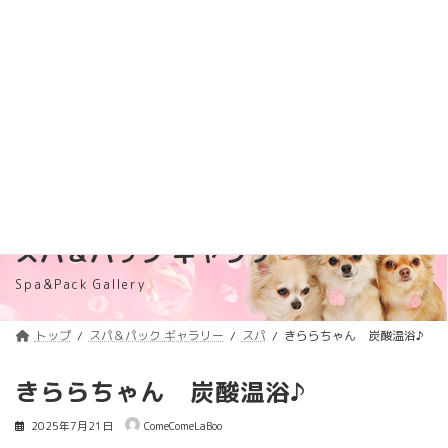
コ
ナ
トリミング料金価格改定のご案内
詳しくはコチラ
ン
ビ
テ
ゲ
浦安のトリミングサロン・ペットホテル
ン
ー
「ComeComeLaBoo」
ツ
シ
へ
ョ
ス
ン
キ
に
ッ
移
プ
動
スパ＆パック ギャラリー
Spa&Pack Gallery
トップ
スパ＆パック ギャラリー
スパ
きららちゃん 炭酸温浴♪
きららちゃん 炭酸温浴♪
2025年7月21日
ComeComeLaBoo