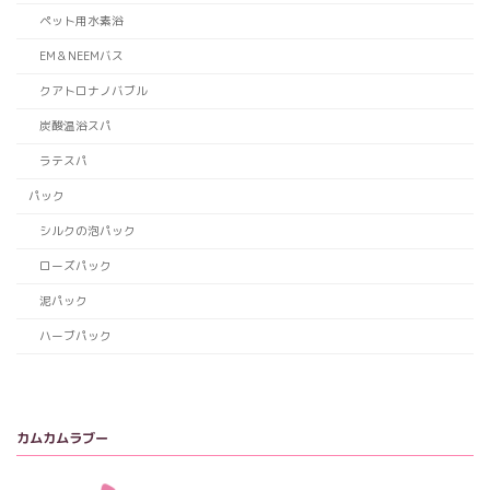
ペット用水素浴
EM＆NEEMバス
クアトロナノバブル
炭酸温浴スパ
ラテスパ
パック
シルクの泡パック
ローズパック
泥パック
ハーブパック
カムカムラブー