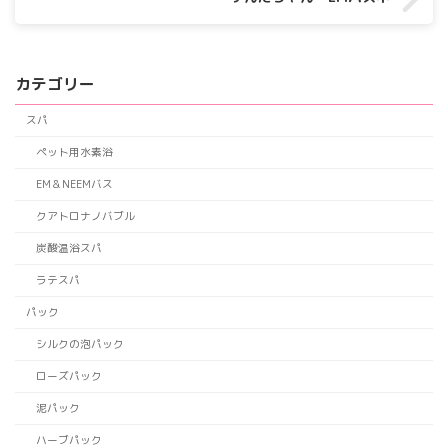
カテゴリー
スパ
ペット用水素浴
EM＆NEEMバス
クアトロナノバブル
炭酸温浴スパ
ラテスパ
パック
シルクの泡パック
ローズパック
泥パック
ハーブパック