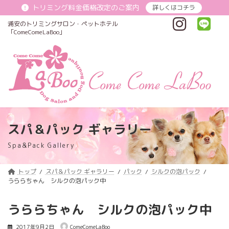
コ
ナ
トリミング料金価格改定のご案内
詳しくはコチラ
ン
ビ
テ
ゲ
浦安のトリミングサロン・ペットホテル
ン
ー
「ComeComeLaBoo」
ツ
シ
へ
ョ
ス
ン
キ
に
ッ
移
プ
動
スパ＆パック ギャラリー
Spa&Pack Gallery
トップ
スパ＆パック ギャラリー
パック
シルクの泡パック
うららちゃん シルクの泡パック中
うららちゃん シルクの泡パック中
2017年9月2日
ComeComeLaBoo