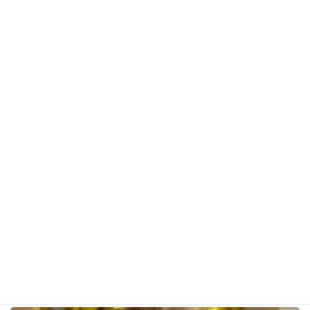
ベルちゃん
トイ・プードル
ギャラリー用カテゴリ
前の記事
小鉄くん R5年11月13日
2023年11月13日