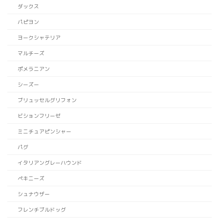
ダックス
パピヨン
ヨークシャテリア
マルチーズ
ポメラニアン
シーズー
ブリュッセルグリフォン
ビションフリーゼ
ミニチュアピンシャー
パグ
イタリアングレーハウンド
ペキニーズ
シュナウザー
フレンチブルドッグ