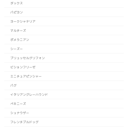
ダックス
パピヨン
ヨークシャテリア
マルチーズ
ポメラニアン
シーズー
ブリュッセルグリフォン
ビションフリーゼ
ミニチュアピンシャー
パグ
イタリアングレーハウンド
ペキニーズ
シュナウザー
フレンチブルドッグ