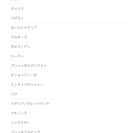
ダックス
パピヨン
ヨークシャテリア
マルチーズ
ポメラニアン
シーズー
ブリュッセルグリフォン
ビションフリーゼ
ミニチュアピンシャー
パグ
イタリアングレーハウンド
ペキニーズ
シュナウザー
フレンチブルドッグ