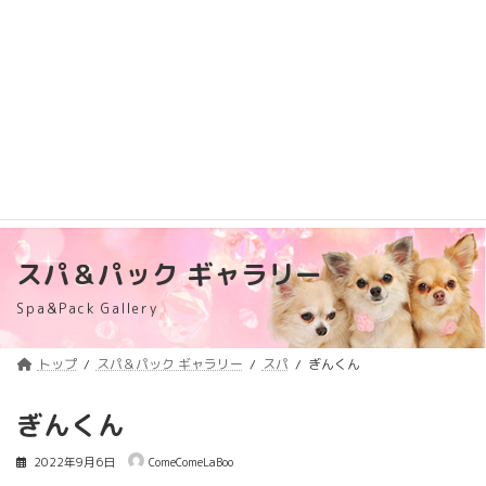
コ
ナ
トリミング料金価格改定のご案内
詳しくはコチラ
ン
ビ
テ
ゲ
浦安のトリミングサロン・ペットホテル
ン
ー
「ComeComeLaBoo」
ツ
シ
へ
ョ
ス
ン
キ
に
ッ
移
プ
動
スパ＆パック ギャラリー
Spa&Pack Gallery
トップ
スパ＆パック ギャラリー
スパ
ぎんくん
ぎんくん
2022年9月6日
ComeComeLaBoo